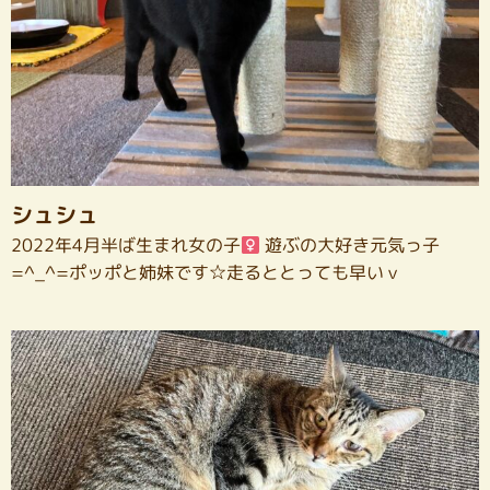
シュシュ
2022年4月半ば生まれ女の子
遊ぶの大好き元気っ子
=^_^=ポッポと姉妹です☆走るととっても早いｖ