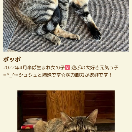
ポッポ
2022年4月半ば生まれ女の子
遊ぶの大好き元気っ子
=^_^=シュシュと姉妹です☆腕力脚力が抜群です！