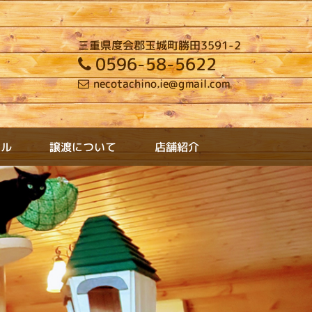
三重県度会郡玉城町勝田3591-2
0596-58-5622
necotachino.ie@gmail.com
テル
譲渡について
店舗紹介