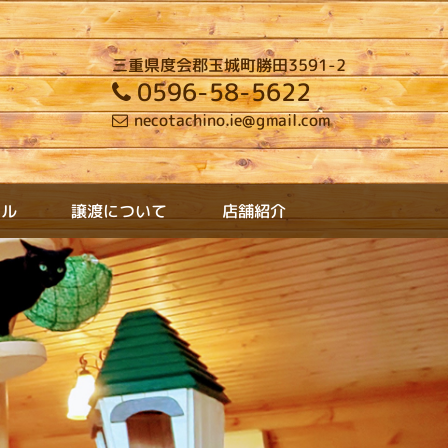
三重県度会郡玉城町勝田3591-2
0596-58-5622
necotachino.ie@gmail.com
テル
譲渡について
店舗紹介